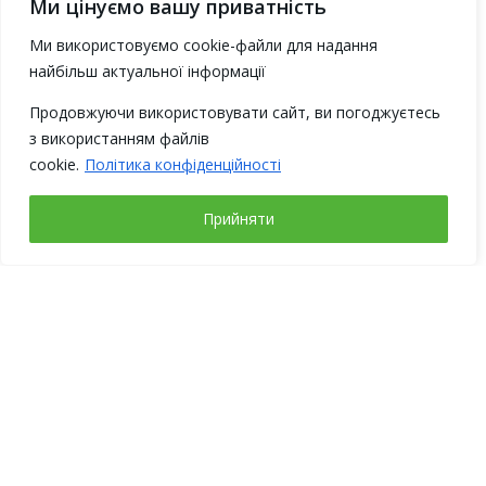
Ми цінуємо вашу приватність
Ми використовуємо cookie-файли для надання
найбільш актуальної інформації
Продовжуючи використовувати сайт, ви погоджуєтесь
з використанням файлів
cookie.
Політика конфіденційності
Прийняти
Рабочие дни
Понедельник – четверг с 9-00 до 18-00
Пятница с 9-00 до 17-00
Выходные: суббота, воскресенье