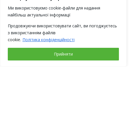
Ми використовуємо cookie-файли для надання
найбільш актуальної інформації
Продовжуючи використовувати сайт, ви погоджуєтесь
з використанням файлів
cookie.
Політика конфіденційності
Прийняти
Рабочие дни
Понедельник – четверг с 9-00 до 18-00
Пятница с 9-00 до 17-00
Выходные: суббота, воскресенье