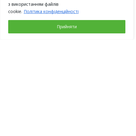
з використанням файлів
cookie.
Політика конфіденційності
Прийняти
Рабочие дни
Понедельник – четверг с 9-00 до 18-00
Пятница с 9-00 до 17-00
Выходные: суббота, воскресенье
Адрес
Киев
ул. Якова Гниздовского, 1