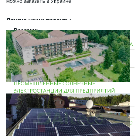
можно заказать в Украине
Другие наши проекты
Решения
СОЛНЕЧНЫЕ ЭЛЕКТРОСТАНЦИИ ДЛЯ БИЗНЕСА
ТИПОВЫЕ СОЛНЕЧНЫЕ ЭЛЕКТРОСТАНЦИИ
ДЛЯ ДОМА
ГИБРИДНЫЕ СОЛНЕЧНЫЕ ЭЛЕКТРОСТАНЦИИ
ПРОМЫШЛЕННЫЕ СОЛНЕЧНЫЕ
ЭЛЕКТРОСТАНЦИИ ДЛЯ ПРЕДПРИЯТИЙ
СОЛНЕЧНЫЕ ЭЛЕКТРОСТАНЦИИ ДЛЯ ДОМА
ТЕПЛОВЫЕ НАСОСЫ ЗЕМЛЯ — ВОДА
СИСТЕМЫ ХРАНЕНИЯ ЭНЕРГИИ И РЕЗЕРВНОГО
ПИТАНИЯ