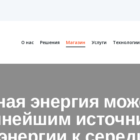
О нас
Решения
Магазин
Услуги
Технологии
ая энергия мож
пнейшим источн
энергии к серед