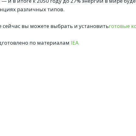
 — и в итоге к 2050 году до 27% энергии в мире бу
анциях различных типов.
е сейчас вы можете выбрать и установить
готовые к
дготовлено по материалам
IEA