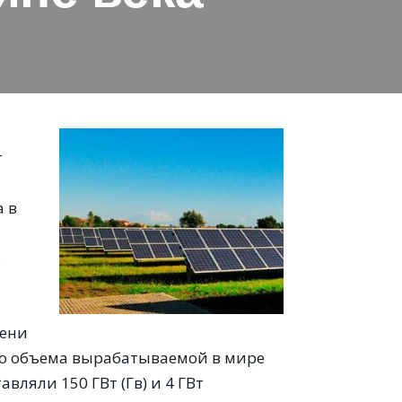
т
а в
.
мени
его объема вырабатываемой в мире
вляли 150 ГВт (Гв) и 4 ГВт