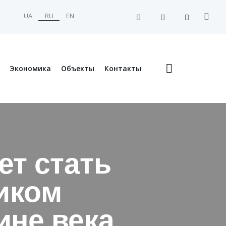
UA
RU
EN
Экономика
Объекты
Контакты
ет стать
иком
ине века