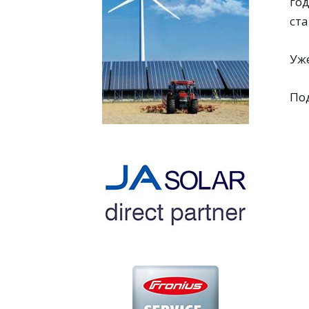
год
ст
Уж
По