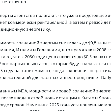
тветственно.
сперты агентства полагают, что уже в предстоящее 
анет коммерчески рентабельной, а затем превзойд
адиционную энергетику.
имость солнечной энергии снизилась до $0,8 за ватт
мания, Италия и Голландия, в то время как в 2008 
тают, что к 2050 году цена снизится до $0,3 за ватт
брос парниковых газов, которые будут налагаться 
5 году настанет момент, когда солнечная энергети
влекательной для частных инвесторов, пишет Daily
 данным МЭА, мощности мировой солнечной энергет
 после ввода в строй новых станций в Китае и Япон
жде сроков. Начиная с 2025 года установленные мощ