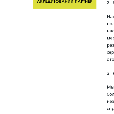
2.
Наш
по
на
ме
ра
се
от
3.
Мы
бо
не
спр