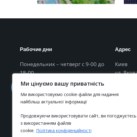
Рабочие дни
Адрес
Понедельник – четверг с 9-00 до
Киев
18-00
ул. Яков
Пятница с 9-00 до 17-00
(Магнито
Ми цінуємо вашу приватність
БЦ «Fimc
Ми використовуємо cookie-файли для надання
Выходные: суббота, воскресенье
найбільш актуальної інформації
info@alt
Продовжуючи використовувати сайт, ви погоджуєтесь
з використанням файлів
cookie.
Політика конфіденційності