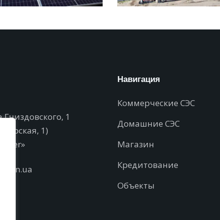
Навигация
Коммерческие СЭС
а Гниздовского, 1
Домашние СЭС
горская, 1)
enter»
Магазин
Кредитование
eco.in.ua
Объекты