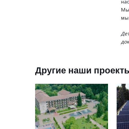
на
Мы
мы 
Де
док
Другие наши проект