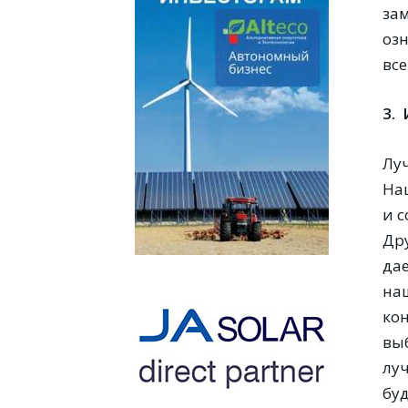
за
оз
вс
3.
Лу
На
и 
Др
да
на
ко
вы
лу
бу