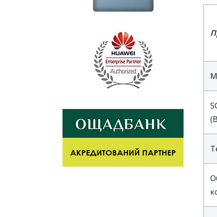
П
М
S
(
Т
О
к