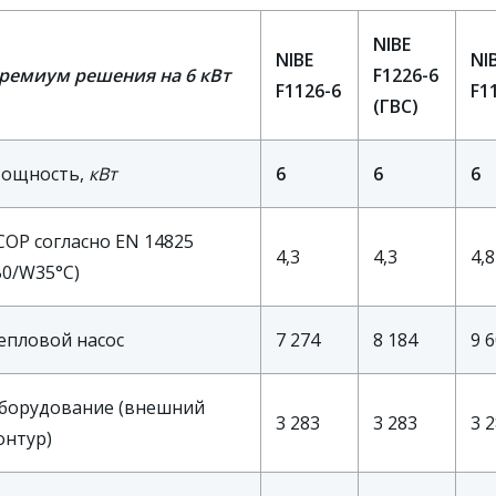
NIBE
NIBE
NI
ремиум решения на 6 кВт
F1226-6
F1126-6
F1
(ГВС)
ощность,
кВт
6
6
6
COP согласно EN 14825
4,3
4,3
4,8
B0/W35°C)
епловой насос
7 274
8 184
9 
борудование (внешний
3 283
3 283
3 
онтур)