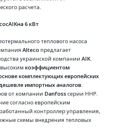
ского расчета.
сос
AIK
на 6 кВт
еотермального теплового насоса
омпания
A
lteco
предлагает
зводства украинской компании
AIK
.
и высоким
коэффициентом
 основе комплектующих
европейских
 дешевле импортных аналогов
.
ров от компании
Danfoss
серии HHP.
ание согласно европейским
зработанный контроллер управления,
можные схемы внедрения тепловых