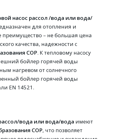
вой насос рассол /вода или вода/
едназначен для отопления и
е преимущество – не большая цена
кого качества, надежности c
разования
COP
. К тепловому насосу
ешний бойлер горячей воды
ьным нагревом от солнечного
оенный бойлер горячей воды
ли EN 14521.
рассол/вода или вода/вода
имеют
бразования
COP
, что позволяет
горячее водоснабжение и охлаждение