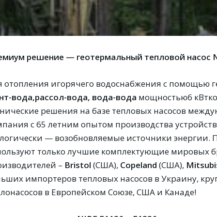
емиум решение — геотермальный тепловой насос
я отопления игорячего водоснабжения с помощью г
нт-вода,
рассол-вода, вода-вода
мощностью6 кВтк
хнические решения на базе тепловых насосов межд
мпания с 65 летним опытом производства устройст
ологически — возобновляемые источники энергии. 
пользуют только лучшие комплектующие мировых б
оизводителей –
Bristol
(США),
Copeland
(США),
Mitsubi
льших импортеров тепловых насосов в Украину, к
плонасосов в Европейском Союзе, США и Канаде!