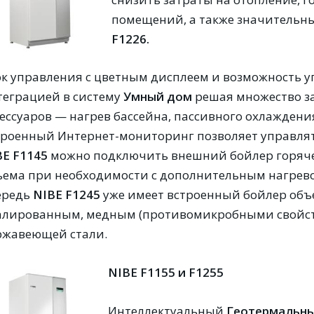
помещений, а также значительны
F1226.
ок управления с цветным дисплеем и возможность 
теграцией в систему
Умный дом
решая множество з
сессуаров — нагрев бассейна, пассивного охлаждени
троенный Интернет-мониторинг позволяет управлять
BE F1145
можно подключить внешний бойлер горяче
ъема при необходимости с дополнительным нагревом
ередь
NIBE F1245
уже имеет встроенный бойлер объе
алированным, медным (противомикробными свойст
ржавеющей стали.
NIBE F1155 и F1255
Интеллектуальный
Г
еотермальны