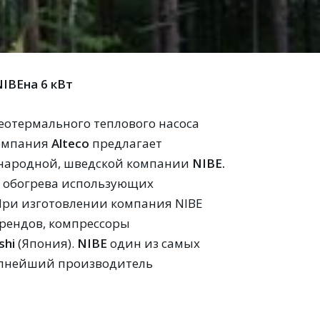
NIBE
на 6 кВт
еотермального теплового насоса
омпания
A
lteco
предлагает
ународной, шведской компании
NIBE
.
в обогрева использующих
При изготовлении компания NIBE
рендов, компрессоры
shi
(Япония).
NIBE
один из самых
рупнейший производитель