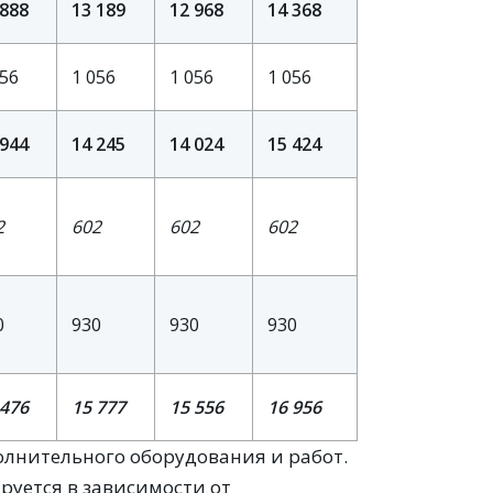
 888
13 189
12 968
14 368
056
1 056
1 056
1 056
 944
14 245
14 024
15 424
2
602
602
602
0
930
930
930
 476
15 777
15 556
16 956
олнительного оборудования и работ.
руется в зависимости от