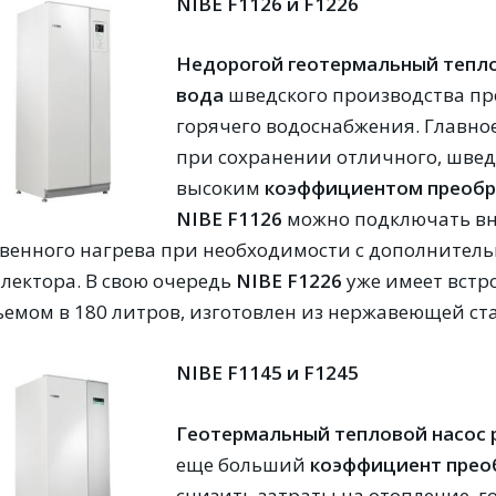
NIBE F1126 и F1226
Недорогой геотермальный тепло
вода
шведского производства пр
горячего водоснабжения. Главно
при сохранении отличного, шведс
высоким
коэффициентом преоб
NIBE
F
1126
можно подключать вн
свенного нагрева при необходимости с дополнител
ллекто
ра. В свою очередь
NIBE
F
1226
уже имеет встр
ъемом в 180 литров, изготовлен из нержавеющей ста
NIBE F1145 и F1245
Г
еотермальный тепловой насос
еще больший
коэффициент прео
снизить затраты на отопление, 