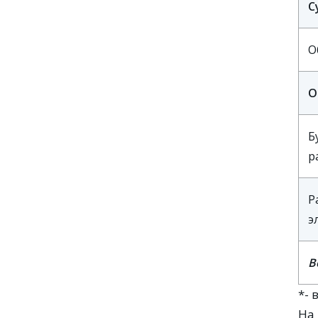
С
О
О
Б
р
Р
э
В
*-
На