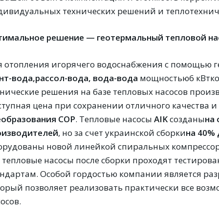
дивидуальных технических решений и теплотехниче
тимальное решение — геотермальный тепловой на
я отопления игорячего водоснабжения с помощью г
нт-вода,
рассол-вода, вода-вода
мощностью6 кВтк
хнические решения на базе тепловых насосов прои
ступная цена при сохранении отличного качества 
еобразования
COP
. Тепловые насосы
AIK
созданы
на
оизводителей
, но за счет украинской сборки
на 40%
орудованы новой линейкой спиральных компрессо
е тепловые насосы после сборки проходят тестиров
андартам. Особой гордостью компании является ра
торый позволяет реализовать практически все воз
осов.