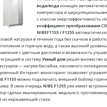
вода/вода
оснащен автоматичес
компрессора и циркуляционными
с классом энергоэффективность «
коэффициент преобразования
CO
NIBEF1155 / F1255
автоматически
ловой нагрузки в течение года без скачков в работ
 отопление и горячую воду, а также высокий уровен
равления с цветным дисплеем и возможность управ
теграцией в систему
Умный дом
решая множество з
сессуаров — нагрев бассейна, пассивного охлаждени
троенный Интернет-мониторинг позволяет управлять
BE F1155
можно подключить внешний бойлер горяче
ъема. В свою очередь
NIBE F1255
уже имеет встроенн
бор сделан эмалированным, медным (с противомик
и из нержавеющей стали.