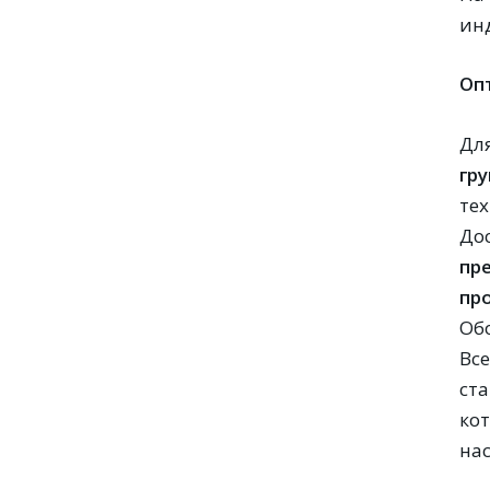
ин
Оп
Дл
гру
те
До
пр
пр
Об
Вс
ст
ко
нас