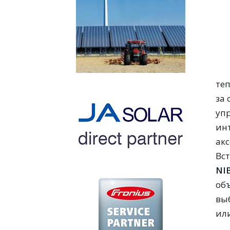
теп
за
уп
ин
ак
Вс
NI
об
вы
ил