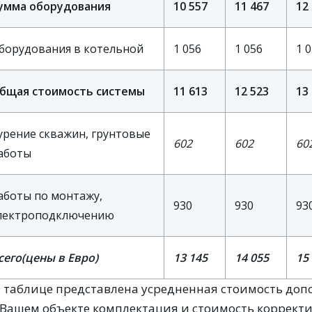
умма оборудования
10 557
11 467
12
борудования в котельной
1 056
1 056
1 
бщая стоимость системы
11 613
12 523
13
урение скважин, грунтовые
602
602
60
аботы
аботы по монтажу,
930
930
93
лектроподключению
сего
(цены в Евро)
13 145
14 055
15
 в таблице представлена усредненная стоимость доп
 Вашем объекте комплектация и стоимость корректи