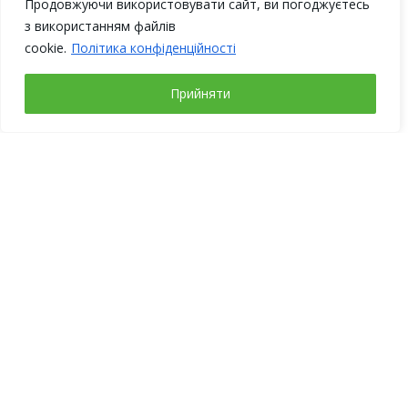
Продовжуючи використовувати сайт, ви погоджуєтесь
з використанням файлів
cookie.
Політика конфіденційності
Прийняти
Робочі дні
Понеділок – четвер
з 9-00 до 18-00
П’ятниця
з 9-00 до 17-00
Вихідні: субота, неділя
Адреса