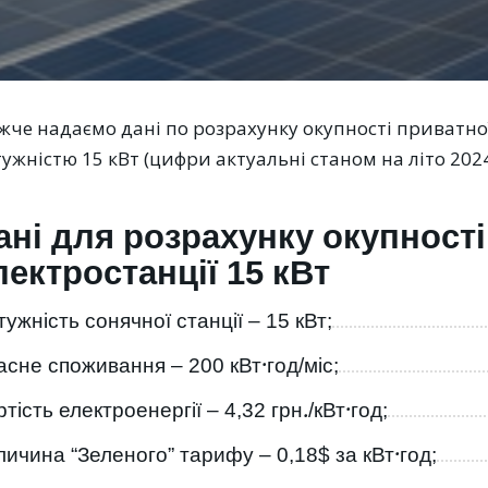
че надаємо дані по розрахунку окупності приватної
ужністю 15 кВт (цифри актуальні станом на літо 2024
ані для розрахунку окупності
лектростанції 15 кВт
ужність сонячної станції – 15 кВт;
асне споживання – 200 кВт·год/міс;
тість електроенергії – 4,32 грн./кВт·год;
личина “Зеленого” тарифу – 0,18$ за кВт·год;