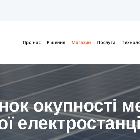
Про нас
Рішення
Магазин
Послуги
Техноло
нок окупності м
ї електростанці