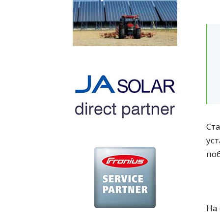
Ст
ус
по
На 