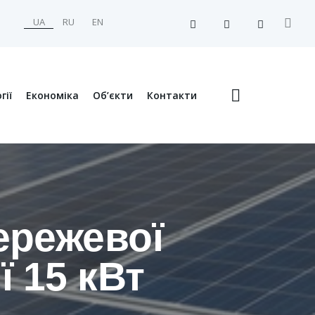
UA
RU
EN
гії
Економіка
Об’єкти
Контакти
ережевої
ї 15 кВт