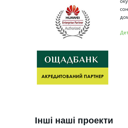
оку
сон
до
Де
Інші наші проекти