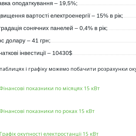
авка оподаткування – 19,5%;
двищення вартості електроенергії – 15% в рік;
градація сонячних панелей – 0,4% в рік;
рс долару – 41 грн;
аткові інвестиції – 10430$
таблицях і графіку можемо побачити розрахунки оку