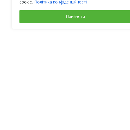
cookie.
Політика конфіденційності
Прийняти
Робочі дні
Адреса
Понеділок – четвер
Київ
з 9-00 до 18-00
вул. Яко
П’ятниця
з 9-00 до 17-00
(Магніто
БЦ “Fimc
Вихідні: субота, неділя
info@alt