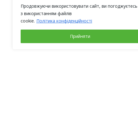
Продовжуючи використовувати сайт, ви погоджуєтесь
з використанням файлів
cookie.
Політика конфіденційності
Прийняти
Робочі дні
Адреса
Понеділок – четвер
Київ
з 9-00 до 18-00
вул. Яко
П’ятниця
з 9-00 до 17-00
(Магніто
БЦ “Fimc