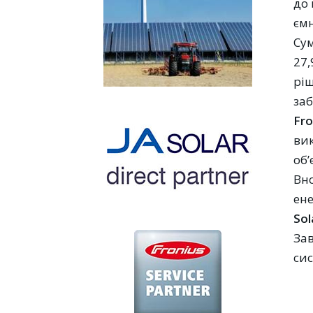
до 
ємн
Сум
27,
ріш
заб
Fro
ви
об’
Вно
ене
So
Зав
сис