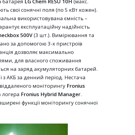
а батарея
LG Chem RESU 10H
(макс.
ють свої сонячні поля (по 5 кВт кожен).
имальна використовувана ємність –
гарантує експлуатаційну надійність
Checkbox 500V
(3 шт.). Вимірювання та
вано за допомогою 3-х пристроїв
станція дозволяє максимально
лями, для власного споживання
ється на заряд акумуляторних батарей.
 з АКБ за денний період. Нестача
о віддаленого моніторингу
Fronius
а логера
Fronius Hybrid Manager
.
зширені функції моніторингу сонячної