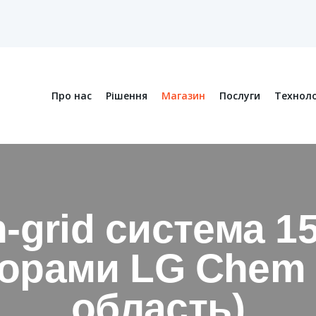
Про нас
Рішення
Магазин
Послуги
Техноло
-grid система 15 
орами LG Chem 
область)