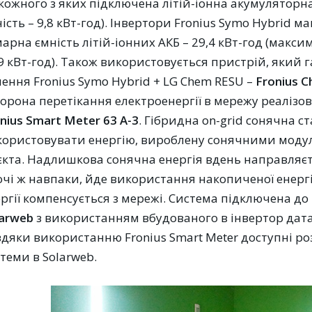
кожного з яких підключена літій-іонна акумуляторн
ість – 9,8 кВт-год). Інвертори Fronius Symo Hybrid ма
арна ємність літій-іонних АКБ – 29,4 кВт-год (макс
9 кВт-год). Також використовується пристрій, який 
ення Fronius Symo Hybrid + LG Chem RESU –
Fronius 
орона перетікання електроенергії в мережу реалізо
nius Smart Meter 63 A-3
. Гібридна on-grid сонячна 
користовувати енергію, вироблену сонячними моду
єкта. Надлишкова сонячна енергія вдень ​​направля
чі ж навпаки, йде використання накопиченої енергії
ргії компенсується з мережі. Система підключена д
larweb
з використанням вбудованого в інвертор дат
дяки використанню Fronius Smart Meter доступні ро
теми в Solarweb.