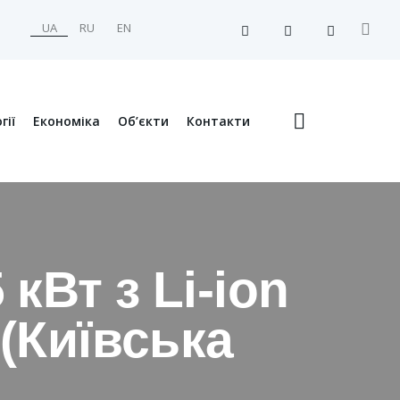
UA
RU
EN
гії
Економіка
Об’єкти
Контакти
кВт з Li-ion
(Київська