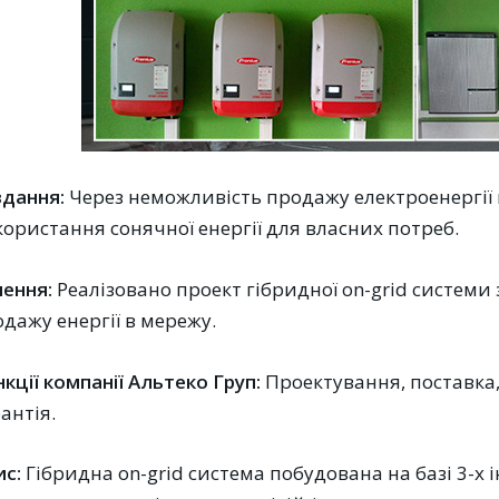
вдання:
Через неможливість продажу електроенергії
ористання сонячної енергії для власних потреб.
шення:
Реалізовано проект гібридної on-grid системи
дажу енергії в мережу.
кції компанії Альтеко Груп:
Проектування, поставка
антія.
ис:
Гібридна on-grid система побудована на базі 3-х 