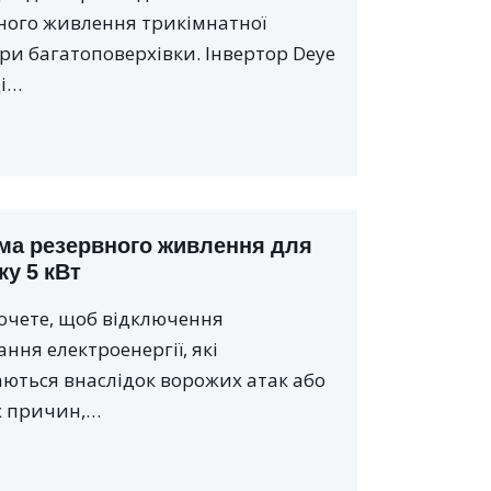
ного живлення трикімнатної
ри багатоповерхівки. Інвертор Deye
ці…
ма резервного живлення для
ку 5 кВт
очете, щоб відключення
ння електроенергії, які
аються внаслідок ворожих атак або
х причин,…