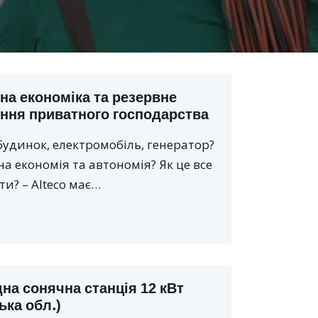
на економіка та резервне
ння приватного господарства
будинок, електромобіль, генератор?
а економія та автономія? Як це все
и? – Alteco має…
на сонячна станція 12 кВт
ька обл.)