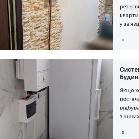
резерв
кварти
у зв’яз
Систе
будин
Якщо х
постача
відбув
з інши