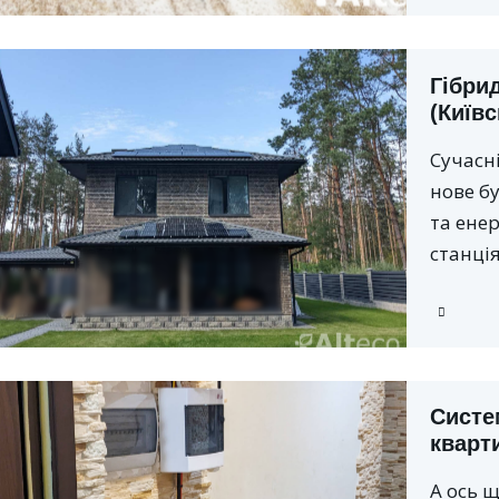
Гібрид
(Київс
Сучасн
нове б
та ене
станці
Систе
кварт
А ось 