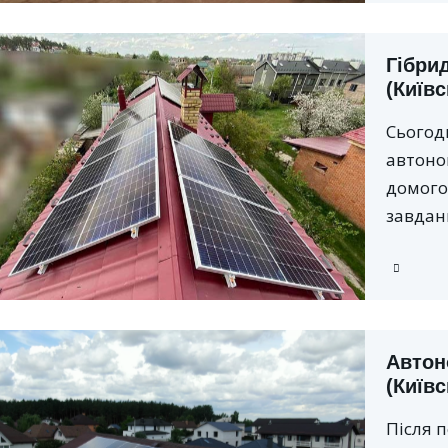
Гібрид
(Київс
Сьогодн
автоно
домого
завдан
Автон
(Київс
Після 