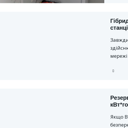
Гібри
станці
Завжди 
здійсн
мережі
Резер
кВт*г
Якщо В
безпер