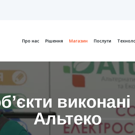
Про нас
Рішення
Магазин
Послуги
Техноло
обʼєкти виконані
Альтеко