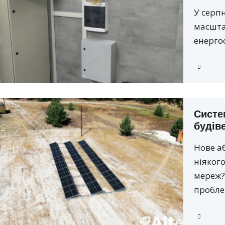
У серпн
масшта
енерго
Систе
будів
Нове а
ніяког
мереж?
пробле