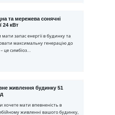
дна та мережева сонячні
ї 24 кВт
мати запас енергії в будинку та
ювати максимальну генерацію до
 – це симбіоз…
вне живлення будинку 51
од
и хочете мати впевненість в
ебійному живленні вашого будинку,