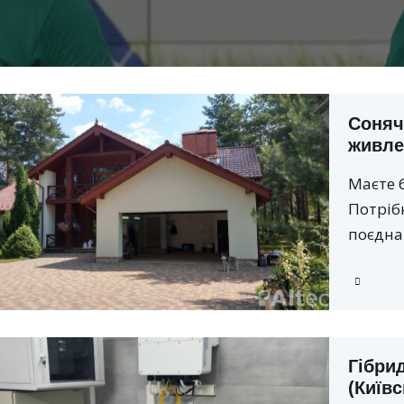
Соняч
живле
Маєте 
Потрібн
поєднат
Гібрид
(Київс