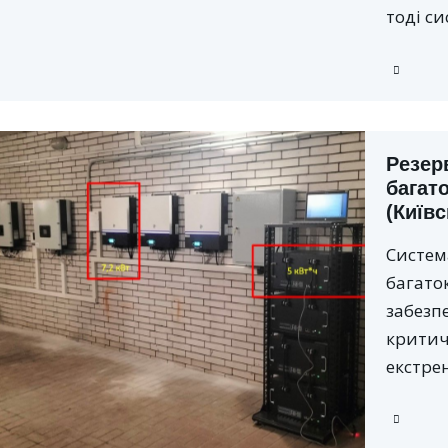
тоді си
Резер
багат
(Київс
Систем
багато
забезп
критич
екстре