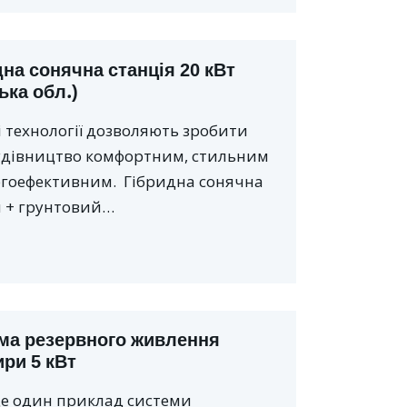
на сонячна станція 20 кВт
ька обл.)
і технології дозволяють зробити
удівництво комфортним, стильним
ргоефективним. Гібридна сонячна
я + грунтовий…
ма резервного живлення
ири 5 кВт
ще один приклад системи