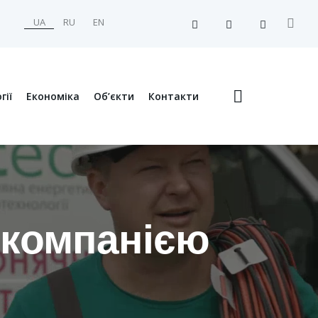
UA
RU
EN
гії
Економіка
Об’єкти
Контакти
 компанією