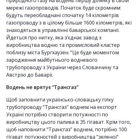
природного газу на водень першу ділянку в своїй
мережі газопроводів. Початок буде скромним:
будуть переобладнані спочатку 14 кілометрів
газопроводу з в цілому більше 1600 кілометрів, які
знаходяться в управлінні баварської компанії.
Йдеться про нитку, яка з’єднає завод з
виробництва водню та промисловий кластер
поблизу міста Бургхаузен. “Це буде моментом
зародження майбутнього водневого
трубопроводу з України через Словаччину та
Австрію до Баварії.
Водень не врятує “Трансгаз”
Щоб заповнити українсько-словацьку гілку
трубопроводу “Трансгаз” воднем на експорт
Україні потрібно створити потужності по
виробництву цього палива в 35 гігават. Крім того,
щоб наповнити “Трансгаз” воднем, потрібно 100
гігават потужностей з виробництва “зеленої”