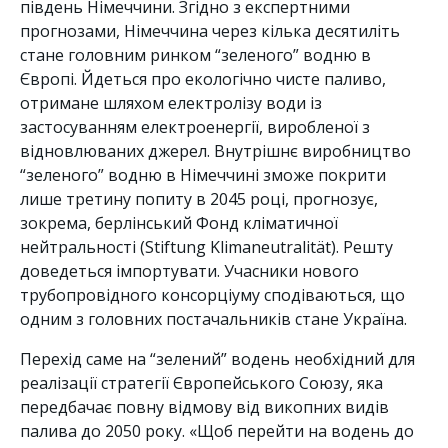
південь Німеччини. Згідно з експертними
прогнозами, Німеччина через кілька десятиліть
стане головним ринком “зеленого” водню в
Європі. Йдеться про екологічно чисте паливо,
отримане шляхом електролізу води із
застосуванням електроенергії, виробленої з
відновлюваних джерел. Внутрішнє виробництво
“зеленого” водню в Німеччині зможе покрити
лише третину попиту в 2045 році, прогнозує,
зокрема, берлінський Фонд кліматичної
нейтральності (Stiftung Klimaneutralität). Решту
доведеться імпортувати. Учасники нового
трубопровідного консорціуму сподіваються, що
одним з головних постачальників стане Україна.
Перехід саме на “зелений” водень необхідний для
реалізації стратегії Європейського Союзу, яка
передбачає повну відмову від викопних видів
палива до 2050 року. «Щоб перейти на водень до