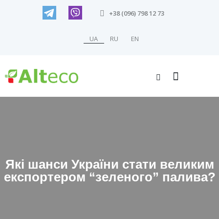
+38 (096) 798 12 73
UA
RU
EN
Які шанси України стати великим
експортером “зеленого” палива?