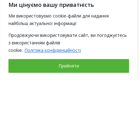
Ми цінуємо вашу приватність
Ми використовуємо cookie-файли для надання
найбільш актуальної інформації
Продовжуючи використовувати сайт, ви погоджуєтесь
з використанням файлів
cookie.
Політика конфіденційності
Прийняти
Рабочие дни
Понедельник – четверг с 9-00 до 18-00
Пятница с 9-00 до 17-00
Выходные: суббота, воскресенье