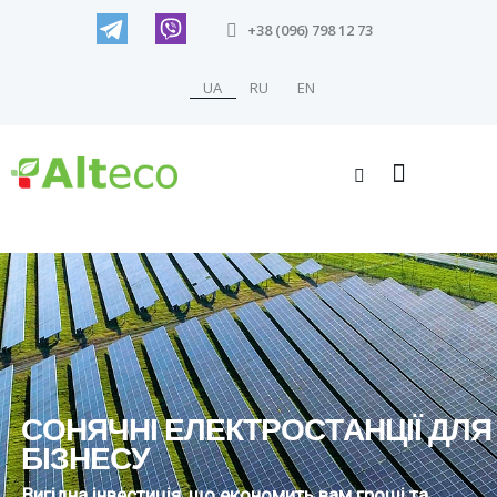
+38 (096) 798 12 73
UA
RU
EN
С
О
Н
Я
Ч
Н
І
Е
Л
Е
К
Т
Р
О
С
Т
А
Н
Ц
І
Ї
Д
Л
Я
Б
І
З
Н
Е
С
У
Вигідна інвестиція, що економить вам гроші та