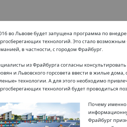
2016 во Львове будет запущена программа по внед
ергосберегающих технологий. Это стало возможным 
манией, в частности, с городом Фрайбург.
ециалисты из Фрайбурга согласны консультировать
вовян и Львовского горсовета ввести в жилые дома
еленые» технологии. А для этого необходимо привле
ергосберегающих технологий будет проводиться по
Почему именно 
информационную
Фрайбург призн