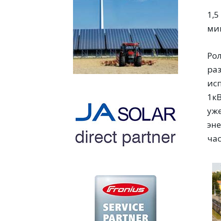
1,
ми
Ро
раз
ис
1к
уже
эне
час