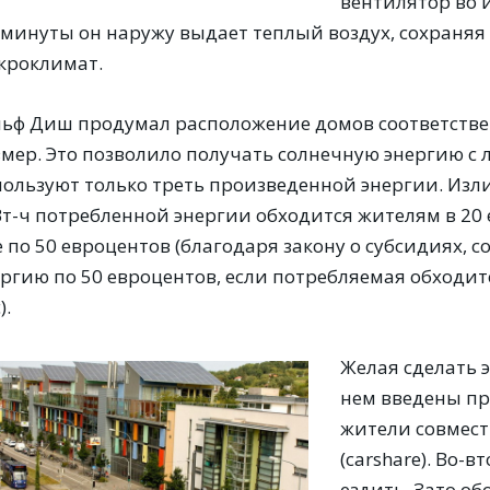
вентилятор во 
5 минуты он наружу выдает теплый воздух, сохран
кроклимат.
льф Диш продумал расположение домов соответствен
мер. Это позволило получать солнечную энергию с 
пользуют только треть произведенной энергии. Изл
Вт-ч потребленной энергии обходится жителям в 20
 по 50 евроцентов (благодаря закону о субсидиях, 
ргию по 50 евроцентов, если потребляемая обходитс
).
Желая сделать 
нем введены пр
жители совмес
(carshare). Во-
ездить. Зато о