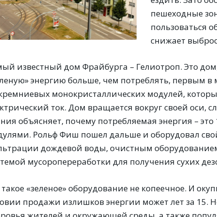
пешеходные зон
пользоваться о
снижает выброс
мый известный дом Фрайбурга – Гелиотроп. Это дом
еленую» энергию больше, чем потреблять, первым в
 кремниевых монокристаллических модулей, которы
ктрический ток. Дом вращается вокруг своей оси, с
ания объясняет, почему потребляемая энергия – это
дулями. Рольф Фиш пошел дальше и оборудовал свой
льтрации дождевой воды, очистным оборудованием 
стемой мусоропереработки для получения сухих де
 такое «зеленое» оборудование не копеечное. И оку
ловии продажи излишков энергии может лет за 15. Н
оровья жителей и окружающей среды, а также попул