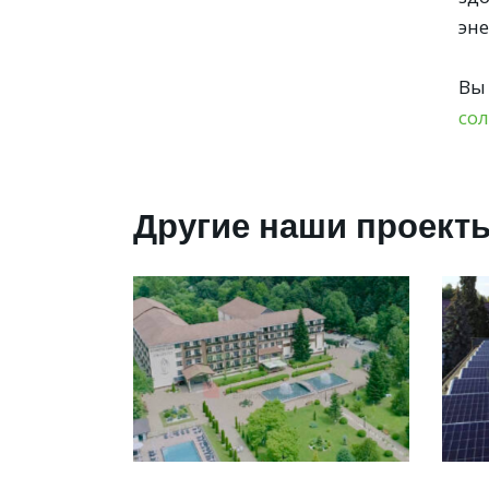
эн
Вы
со
Другие наши проект