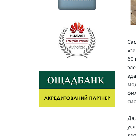
Са
«з
60
эле
зд
мо
фи
си
Да,
ус
зд