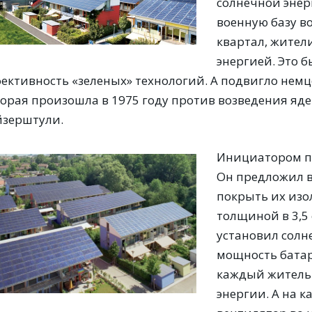
солнечной энер
военную базу в
квартал, жител
энергией. Это б
ективность «зеленых» технологий. А подвигло немце
торая произошла в 1975 году против возведения яде
йзерштули.
Инициатором пр
Он предложил в
покрыть их из
толщиной в 3,5
установил солн
мощность батаре
каждый житель 
энергии. А на 