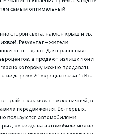
избежание появления грибка. Каждые
яя тем самым оптимальный
но сторон света, наклон крыш и их
лихвой. Результат – жители
ишки же продают. Для сравнения:
 евроцентов, а продают излишки они
согласно которому можно продавать
я не дороже 20 евроцентов за 1кВт-
этот район как можно экологичней, в
авила передвижения. Во-первых,
тно пользуются автомобилями
вторых, не везде на автомобиле можно
борудованы велосипедные дорожки и