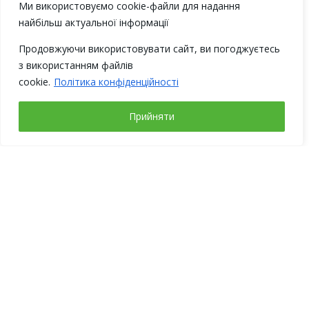
Ми використовуємо cookie-файли для надання
найбільш актуальної інформації
Продовжуючи використовувати сайт, ви погоджуєтесь
з використанням файлів
cookie.
Політика конфіденційності
Прийняти
Рабочие дни
Понедельник – четверг с 9-00 до 18-00
Пятница с 9-00 до 17-00
Выходные: суббота, воскресенье
Адрес