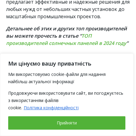
предлагает эффективные и надежные решения для
любых нужд от небольших частных установок до
масштабных промышленных проектов.
Детальнее об этих и других топ производителей
вы можете прочесть в статье “
ТОП
производителей солнечных панелей в 2024 году
”
Преимущества покупки солнечных панелей
Ми цінуємо вашу приватність
в компнаии Alteco
Ми використовуємо cookie-файли для надання
Компания Alteco является надежным поставщиком
найбільш актуальної інформації
солнечных панелей, работающим только с
проверенными поставщиками продукции. Мы
Продовжуючи використовувати сайт, ви погоджуєтесь
предлагаем нашим клиентам:
з використанням файлів
cookie.
Політика конфіденційності
Гарантия качества и оригинальной
продукции
Прийняти
Являемся официальными дистрибьюторами
ведущих производителей. Мы снабжаем только