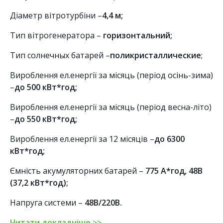
Діаметр вітротурбіни –
4,4 м;
Тип вітрогенератора –
горизонтальний
;
Тип солнечных батарей –
поликристаллические
;
Вироблення ел.енергії за місяць (період осінь-зима)
–
до 500 кВт*год;
Вироблення ел.енергії за місяць (період весна-літо)
–
до 550 кВт*год;
Вироблення ел.енергії за 12 місяців –
до 6300
кВт*год;
Ємність акумуляторних батарей –
775 А*год, 48В
(37,2 кВт*год);
Напруга системи –
48В/220В.
Читати докладніше >>