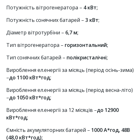
Потужність вітрогенератора –
4 кВт;
Потужність сонячних батарей –
3 кВт
;
Діаметр вітротурбіни –
6,7 м;
Тип вітрогенератора –
горизонтальний
;
Тип сонячних батарей –
полікристалічні
;
Вироблення ел.енергії за місяць (період осінь-зима)
–
до 1100 кВт*год;
Вироблення ел.енергії за місяць (період весна-літо)
–
до 1050 кВт*год;
Вироблення ел.енергії за 12 місяців –
до 12900
кВт*год;
Ємність акумуляторних батарей –
1000 А*год, 48В
(48,0 кВт*год);