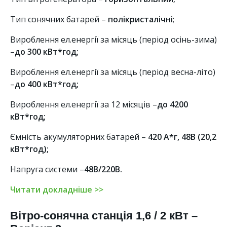
Тип сонячних батарей –
полікристалічні
;
Вироблення ел.енергії за місяць (період осінь-зима)
–
до 300 кВт*год;
Вироблення ел.енергії за місяць (період весна-літо)
–
до 400 кВт*год;
Вироблення ел.енергії за 12 місяців –
до 4200
кВт*год;
Ємність акумуляторних батарей –
420 А*г, 48В (20,2
кВт*год);
Напруга системи –
48В/220В.
Читати докладніше >>
Вітро-сонячна станція 1,6 / 2 кВт –