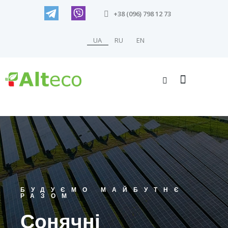
+38 (096) 798 12 73
UA
RU
EN
БУДУЄМО МАЙБУТНЄ
РАЗОМ
Сонячні